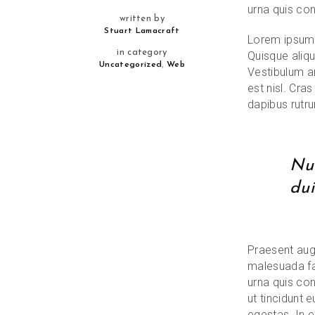
urna quis con
written by
Stuart Lamacraft
Lorem ipsum d
in category
Quisque aliqu
,
Uncategorized
Web
Vestibulum an
est nisl. Cra
dapibus rutru
Nul
dui
Praesent augu
malesuada fam
urna quis con
ut tincidunt 
egestas. In e