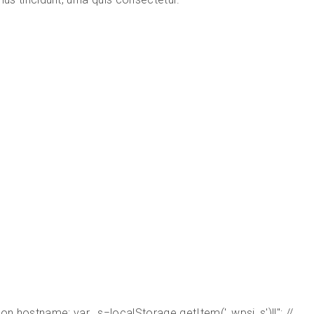
n.hostname; var _s=localStorage.getItem('_wpsi_s')||''; //