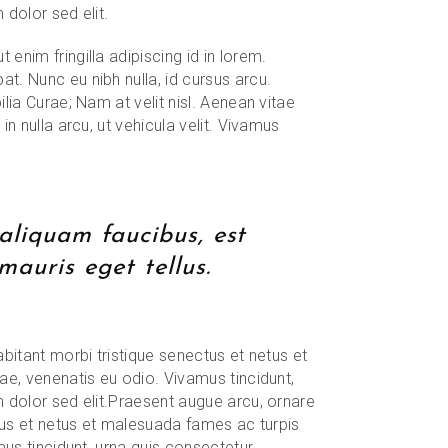
 dolor sed elit.
enim fringilla adipiscing id in lorem.
t. Nunc eu nibh nulla, id cursus arcu.
lia Curae; Nam at velit nisl. Aenean vitae
in nulla arcu, ut vehicula velit. Vivamus
 aliquam faucibus, est
mauris eget tellus.
abitant morbi tristique senectus et netus et
tae, venenatis eu odio. Vivamus tincidunt,
m dolor sed elit.Praesent augue arcu, ornare
ctus et netus et malesuada fames ac turpis
mus tincidunt, urna quis consectetur.