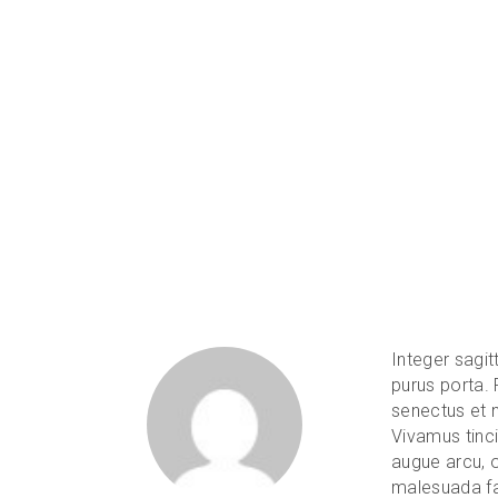
Aug 3, 2015
Day of Photography
Integer sagit
purus porta. 
senectus et n
Vivamus tinci
augue arcu, o
malesuada fam