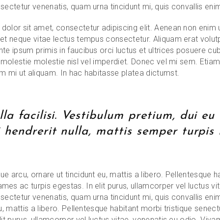
sectetur venenatis, quam urna tincidunt mi, quis convallis enim
olor sit amet, consectetur adipiscing elit. Aenean non enim ut 
et neque vitae lectus tempus consectetur. Aliquam erat volutpa
te ipsum primis in faucibus orci luctus et ultrices posuere cubi
s molestie molestie nisl vel imperdiet. Donec vel mi sem. Etiam 
m mi ut aliquam. In hac habitasse platea dictumst.
la facilisi. Vestibulum pretium, dui eu
 hendrerit nulla, mattis semper turpis 
e arcu, ornare ut tincidunt eu, mattis a libero. Pellentesque h
es ac turpis egestas. In elit purus, ullamcorper vel luctus vi
sectetur venenatis, quam urna tincidunt mi, quis convallis eni
eu, mattis a libero. Pellentesque habitant morbi tristique sene
lit purus, ullamcorper vel luctus vitae, venenatis eu odio. Viva